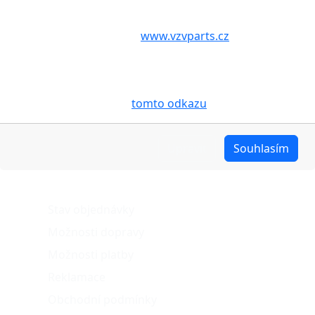
Další fotografie produktu
Volbou příslušné možnosti vyslovujete souhlas s tím,
aby internetové stránky
www.vzvparts.cz
využívaly na
Vašem zařízení soubory cookies, a to zejména za
účelem usnadnění využívání internetových stránek,
pro analýzu údajů a marketingové účely. Blíže je o
cookies pojednáno na
tomto odkazu
.
Upravit
Souhlasím
O nákupu
Stav objednávky
Možnosti dopravy
Možnosti platby
Reklamace
Obchodní podmínky