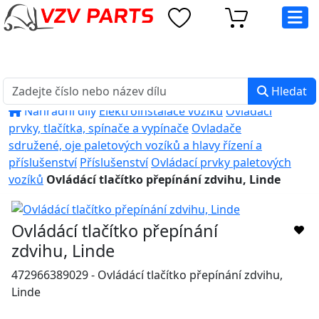
eshop@vzvparts.cz
+420 461 040 000
PO-PÁ: 8:00 - 16:00
Hledat
Náhradní díly
Elektroinstalace vozíků
Ovládací
prvky, tlačítka, spínače a vypínače
Ovladače
sdružené, oje paletových vozíků a hlavy řízení a
příslušenství
Příslušenství
Ovládací prvky paletových
vozíků
Ovládácí tlačítko přepínání zdvihu, Linde
Ovládácí tlačítko přepínání
zdvihu, Linde
472966389029 - Ovládácí tlačítko přepínání zdvihu,
Linde