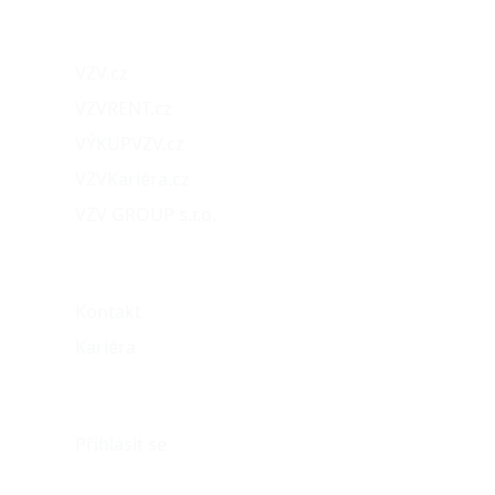
Naše projekty
VZV.cz
VZVRENT.cz
VÝKUPVZV.cz
VZVKariéra.cz
VZV GROUP s.r.o.
O nás
Kontakt
Kariéra
Můj účet
Přihlásit se