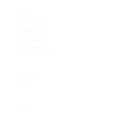
VZV.cz
VZVRENT.cz
VÝKUPVZV.cz
VZVKariéra.cz
VZV GROUP s.r.o.
O nás
Kontakt
Kariéra
Můj účet
Přihlásit se
eshop@vzvparts.cz