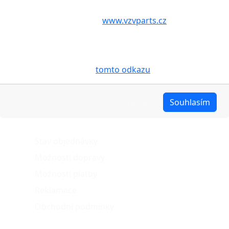
Volbou příslušné možnosti vyslovujete souhlas s tím,
aby internetové stránky
www.vzvparts.cz
využívaly na
Vašem zařízení soubory cookies, a to zejména za
účelem usnadnění využívání internetových stránek,
pro analýzu údajů a marketingové účely. Blíže je o
cookies pojednáno na
tomto odkazu
.
Upravit
Souhlasím
O nákupu
Stav objednávky
Možnosti dopravy
Možnosti platby
Reklamace
Obchodní podmínky
Naše projekty