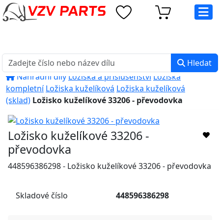
eshop@vzvparts.cz
+420 461 040 000
PO-PÁ: 8:00 - 16:00
Hledat
Náhradní díly
Ložiska a příslušenství
Ložiska
kompletní
Ložiska kuželíková
Ložiska kuželíková
(sklad)
Ložisko kuželíkové 33206 - převodovka
Ložisko kuželíkové 33206 -
převodovka
448596386298 - Ložisko kuželíkové 33206 - převodovka
Skladové číslo
448596386298