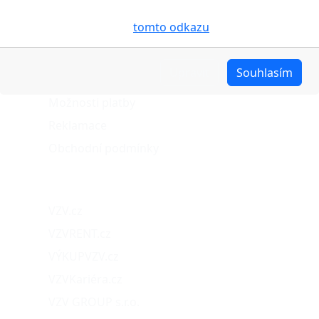
pro analýzu údajů a marketingové účely. Blíže je o
O nákupu
cookies pojednáno na
tomto odkazu
.
Stav objednávky
Upravit
Souhlasím
Možnosti dopravy
Možnosti platby
Reklamace
Obchodní podmínky
Naše projekty
VZV.cz
VZVRENT.cz
VÝKUPVZV.cz
VZVKariéra.cz
VZV GROUP s.r.o.