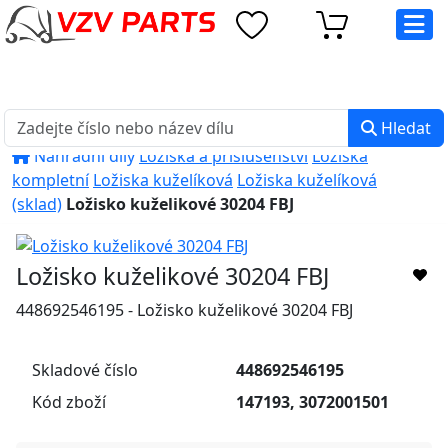
eshop@vzvparts.cz
+420 461 040 000
PO-PÁ: 8:00 - 16:00
Hledat
Náhradní díly
Ložiska a příslušenství
Ložiska
kompletní
Ložiska kuželíková
Ložiska kuželíková
(sklad)
Ložisko kuželikové 30204 FBJ
Ložisko kuželikové 30204 FBJ
448692546195 - Ložisko kuželikové 30204 FBJ
Skladové číslo
448692546195
Kód zboží
147193, 3072001501