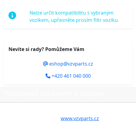
Nelze určit kompatibilitu s vybraným
vozíkem, upřesněte prosím filtr vozíku.
Nevíte si rady? Pomůžeme Vám
eshop@vzvparts.cz
+420 461 040 000
Nastavení soukromí a cookies
Do košíku
Volbou příslušné možnosti vyslovujete souhlas s tím,
aby internetové stránky
www.vzvparts.cz
využívaly na
Vašem zařízení soubory cookies, a to zejména za
účelem usnadnění využívání internetových stránek,