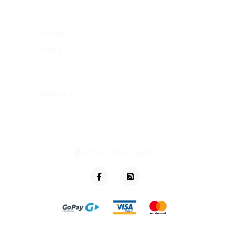
O nás
Kontakt
Kariéra
Můj účet
Přihlásit se
eshop@vzvparts.cz
+420 461 040 000
PO-PÁ: 8:00 - 16:00