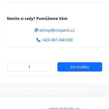
Nevíte si rady? Pomůžeme Vám
eshop@vzvparts.cz
+420 461 040 000
Do košíku
Další fotografie produktu
Nastavení soukromí a cookies
Volbou příslušné možnosti vyslovujete souhlas s tím,
aby internetové stránky
www.vzvparts.cz
využívaly na