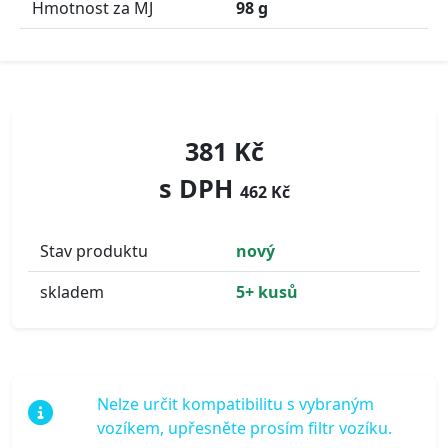
Hmotnost za MJ
98 g
381 Kč
s DPH
462 Kč
Stav produktu
nový
skladem
5+ kusů
Nelze určit kompatibilitu s vybraným
vozíkem, upřesněte prosím filtr vozíku.