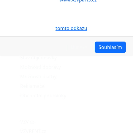
Vašem zařízení soubory cookies, a to zejména za
účelem usnadnění využívání internetových stránek,
pro analýzu údajů a marketingové účely. Blíže je o
cookies pojednáno na
tomto odkazu
.
O nákupu
Upravit
Souhlasím
Stav objednávky
Možnosti dopravy
Možnosti platby
Reklamace
Obchodní podmínky
Naše projekty
VZV.cz
VZVRENT.cz