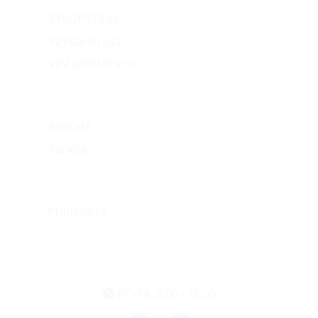
VÝKUPVZV.cz
VZVKariéra.cz
VZV GROUP s.r.o.
O nás
Kontakt
Kariéra
Můj účet
Přihlásit se
eshop@vzvparts.cz
+420 461 040 000
PO-PÁ: 8:00 - 16:00