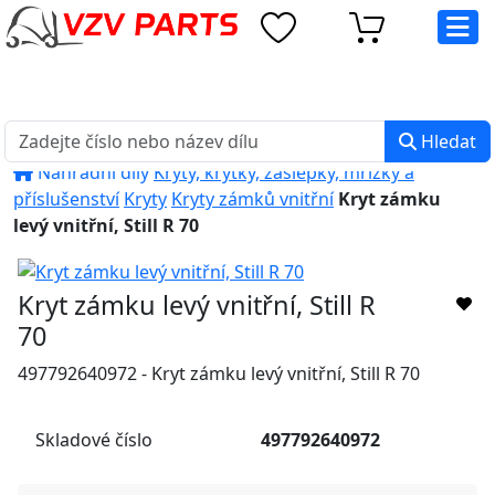
eshop@vzvparts.cz
+420 461 040 000
PO-PÁ: 8:00 - 16:00
Hledat
Náhradní díly
Kryty, krytky, záslepky, mřížky a
příslušenství
Kryty
Kryty zámků vnitřní
Kryt zámku
levý vnitřní, Still R 70
Kryt zámku levý vnitřní, Still R
70
497792640972 - Kryt zámku levý vnitřní, Still R 70
Skladové číslo
497792640972