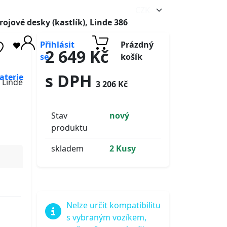
trojové desky (kastlík), Linde 386
Přihlásit
Prázdný
2 649 Kč
se
košík
s DPH
aterie
, Linde
3 206 Kč
Stav
nový
produktu
skladem
2 Kusy
Nelze určit kompatibilitu
s vybraným vozíkem,