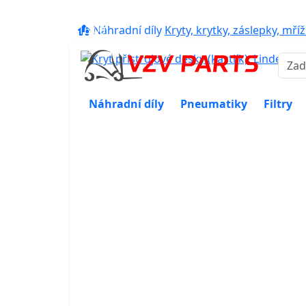
eshop@vzvparts.cz
+420 461 04
16:00
Náhradní díly
Kryty, krytky, záslepky, mří
Náhradní díly
Pneumatiky
Filtry