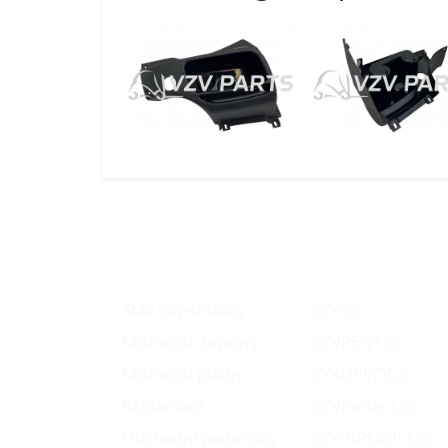
O nákupu
Naše projekty
Stav objednávky
VZV.cz
Možnosti dopravy
VZVRENT.cz
Možnosti platby
VÝKUPVZV.cz
Reklamace
VZVKariéra.cz
Obchodní podmínky
VZV GROUP s.r.o.