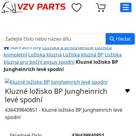
eshop@vzvparts.cz
+420 461 040 000
PO-PÁ: 8:00 - 16:00
Hledat
Náhradní díly
Ložiska a příslušenství
Ložiska
kompletní
Ložiska kluzná
Ložiska kluzná BP
Ložiska
kluzná pro boční posuv spodní
Kluzné ložisko BP
Jungheinrich levé spodní
Kluzné ložisko BP Jungheinrich
levé spodní
436439840851 - Kluzné ložisko BP Jungheinrich levé
spodní
Skladové číslo
436439840851