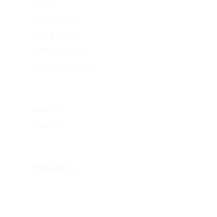
VZV.cz
VZVRENT.cz
VÝKUPVZV.cz
VZVKariéra.cz
VZV GROUP s.r.o.
O nás
Kontakt
Kariéra
Můj účet
Přihlásit se
eshop@vzvparts.cz
+420 461 040 000