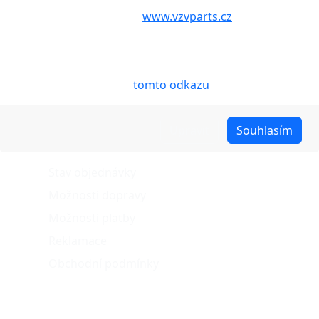
aby internetové stránky
www.vzvparts.cz
využívaly na
Vašem zařízení soubory cookies, a to zejména za
účelem usnadnění využívání internetových stránek,
pro analýzu údajů a marketingové účely. Blíže je o
cookies pojednáno na
tomto odkazu
.
Upravit
Souhlasím
O nákupu
Stav objednávky
Možnosti dopravy
Možnosti platby
Reklamace
Obchodní podmínky
Naše projekty