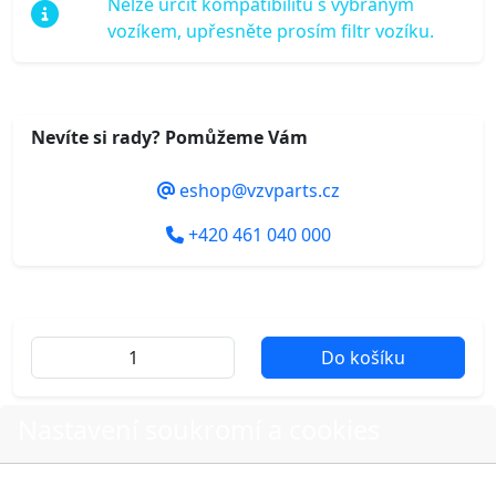
Nelze určit kompatibilitu s vybraným
vozíkem, upřesněte prosím filtr vozíku.
Nevíte si rady? Pomůžeme Vám
eshop@vzvparts.cz
+420 461 040 000
Do košíku
Nastavení soukromí a cookies
Další fotografie produktu
Volbou příslušné možnosti vyslovujete souhlas s tím,