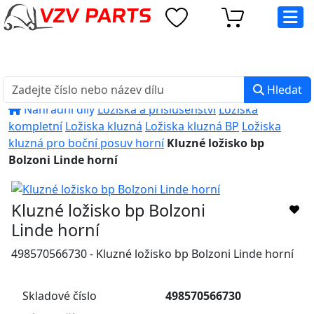
eshop@vzvparts.cz
+420 461 040 000
PO-PÁ: 8:00 - 16:00
Hledat
Náhradní díly
Ložiska a příslušenství
Ložiska
kompletní
Ložiska kluzná
Ložiska kluzná BP
Ložiska
kluzná pro boční posuv horní
Kluzné ložisko bp
Bolzoni Linde horní
Kluzné ložisko bp Bolzoni
Linde horní
498570566730 - Kluzné ložisko bp Bolzoni Linde horní
Skladové číslo
498570566730