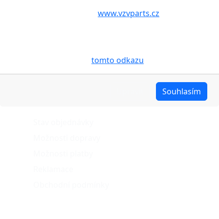
Volbou příslušné možnosti vyslovujete souhlas s tím,
aby internetové stránky
www.vzvparts.cz
využívaly na
Vašem zařízení soubory cookies, a to zejména za
účelem usnadnění využívání internetových stránek,
pro analýzu údajů a marketingové účely. Blíže je o
cookies pojednáno na
tomto odkazu
.
Upravit
Souhlasím
O nákupu
Stav objednávky
Možnosti dopravy
Možnosti platby
Reklamace
Obchodní podmínky
Naše projekty