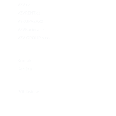
VZV.cz
VZVRENT.cz
VÝKUPVZV.cz
VZVKariéra.cz
VZV GROUP s.r.o.
O nás
Kontakt
Kariéra
Můj účet
Přihlásit se
eshop@vzvparts.cz
+420 461 040 000