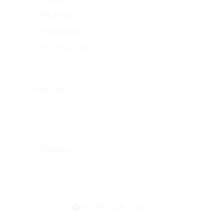
VÝKUPVZV.cz
VZVKariéra.cz
VZV GROUP s.r.o.
O nás
Kontakt
Kariéra
Můj účet
Přihlásit se
eshop@vzvparts.cz
+420 461 040 000
PO-PÁ: 8:00 - 16:00