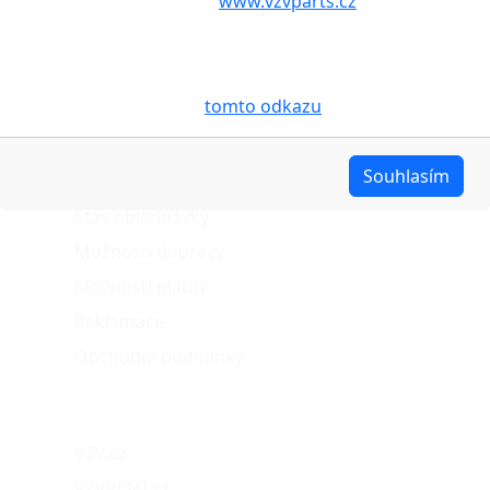
aby internetové stránky
www.vzvparts.cz
využívaly na
Vašem zařízení soubory cookies, a to zejména za
účelem usnadnění využívání internetových stránek,
pro analýzu údajů a marketingové účely. Blíže je o
cookies pojednáno na
tomto odkazu
.
O nákupu
Upravit
Souhlasím
Stav objednávky
Možnosti dopravy
Možnosti platby
Reklamace
Obchodní podmínky
Naše projekty
VZV.cz
VZVRENT.cz