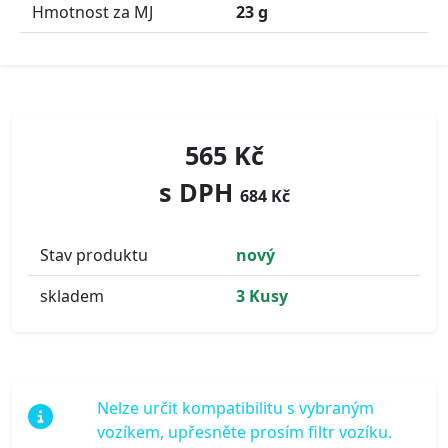
Hmotnost za MJ
23 g
565 Kč
s DPH
684 Kč
Stav produktu
nový
skladem
3 Kusy
Nelze určit kompatibilitu s vybraným
vozíkem, upřesněte prosím filtr vozíku.