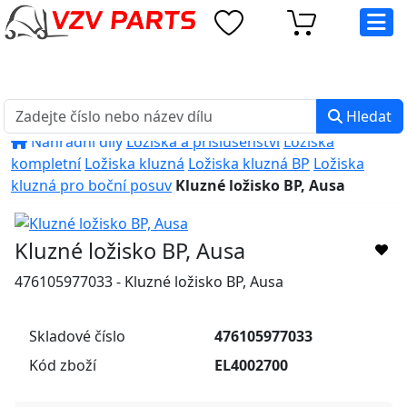
eshop@vzvparts.cz
+420 461 040 000
PO-PÁ: 8:00 - 16:00
Hledat
Náhradní díly
Ložiska a příslušenství
Ložiska
kompletní
Ložiska kluzná
Ložiska kluzná BP
Ložiska
kluzná pro boční posuv
Kluzné ložisko BP, Ausa
Kluzné ložisko BP, Ausa
476105977033 - Kluzné ložisko BP, Ausa
Skladové číslo
476105977033
Kód zboží
EL4002700