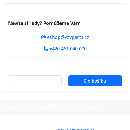
Nevíte si rady? Pomůžeme Vám
eshop@vzvparts.cz
+420 461 040 000
Do košíku
Další fotografie produktu
Nastavení soukromí a cookies
Volbou příslušné možnosti vyslovujete souhlas s tím,