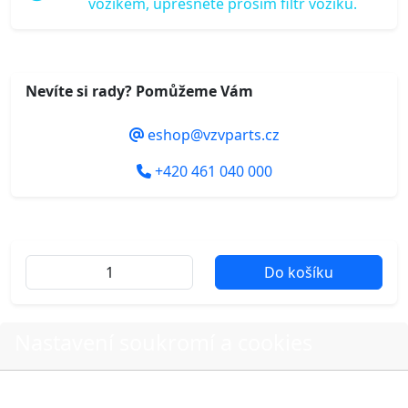
vozíkem, upřesněte prosím filtr vozíku.
Nevíte si rady? Pomůžeme Vám
eshop@vzvparts.cz
+420 461 040 000
Do košíku
Nastavení soukromí a cookies
Další fotografie produktu
Volbou příslušné možnosti vyslovujete souhlas s tím,