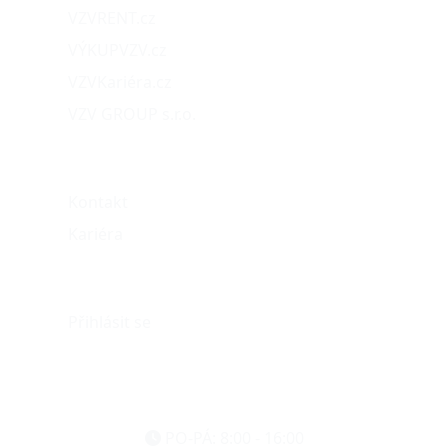
VZVRENT.cz
VÝKUPVZV.cz
VZVKariéra.cz
VZV GROUP s.r.o.
O nás
Kontakt
Kariéra
Můj účet
Přihlásit se
eshop@vzvparts.cz
+420 461 040 000
PO-PÁ: 8:00 - 16:00