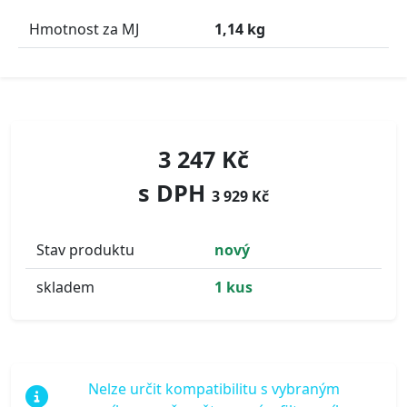
Hmotnost za MJ
1,14 kg
3 247 Kč
s DPH
3 929 Kč
Stav produktu
nový
skladem
1 kus
Nelze určit kompatibilitu s vybraným