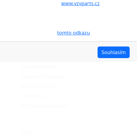
aby internetové stránky
www.vzvparts.cz
využívaly na
Vašem zařízení soubory cookies, a to zejména za
účelem usnadnění využívání internetových stránek,
pro analýzu údajů a marketingové účely. Blíže je o
cookies pojednáno na
tomto odkazu
.
O nákupu
Upravit
Souhlasím
Stav objednávky
Možnosti dopravy
Možnosti platby
Reklamace
Obchodní podmínky
Naše projekty
VZV.cz