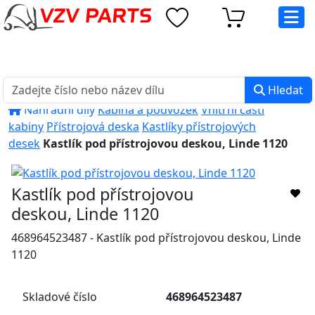
eshop@vzvparts.cz
+420 461 040 000
PO-PÁ: 8:00 - 16:00
Hledat
Náhradní díly
Kabina a podvozek
Vnitřní části
kabiny
Přístrojová deska
Kastlíky přístrojových
desek
Kastlík pod přístrojovou deskou, Linde 1120
Kastlík pod přístrojovou
deskou, Linde 1120
468964523487 - Kastlík pod přístrojovou deskou, Linde
1120
Skladové číslo
468964523487