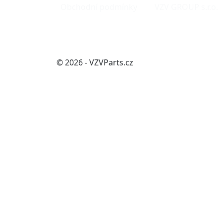
Obchodní podmínky
VZV GROUP s.r.o.
© 2026 - VZVParts.cz