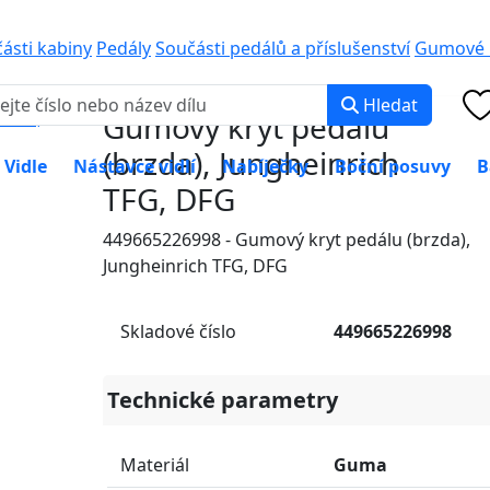
0 000
PO-PÁ: 8:00 -
části kabiny
Pedály
Součásti pedálů a příslušenství
Gumové k
Hledat
Gumový kryt pedálu
(brzda), Jungheinrich
Vidle
Nástavce vidlí
Nabíječky
Boční posuvy
B
TFG, DFG
449665226998 - Gumový kryt pedálu (brzda),
Jungheinrich TFG, DFG
Skladové číslo
449665226998
Technické parametry
Materiál
Guma