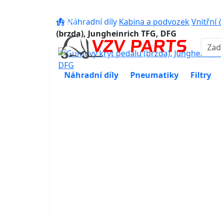
eshop@vzvparts.cz
+420 461 04
16:00
Náhradní díly
Kabina a podvozek
Vnitřní 
(brzda), Jungheinrich TFG, DFG
Náhradní díly
Pneumatiky
Filtry