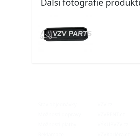
Další fotografie produkt
O nákupu
Naše projekty
Stav objednávky
VZV.cz
Možnosti dopravy
VZVRENT.cz
Možnosti platby
VÝKUPVZV.cz
Reklamace
VZVKariéra.cz