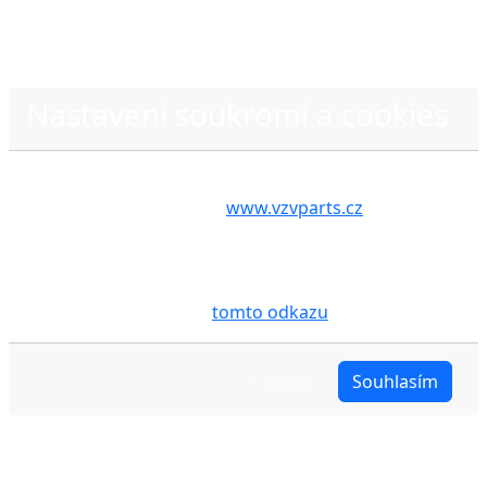
Nastavení soukromí a cookies
Zásady ochrany osobních údajů
Volbou příslušné možnosti vyslovujete souhlas s tím,
aby internetové stránky
www.vzvparts.cz
využívaly
na Vašem zařízení soubory cookies, a to zejména za
účelem usnadnění využívání internetových stránek,
pro analýzu údajů a marketingové účely. Blíže je o
cookies pojednáno na
tomto odkazu
.
Upravit
Souhlasím