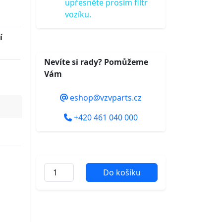
upřesněte prosím filtr
vozíku.
í
Nevíte si rady? Pomůžeme
Vám
eshop@vzvparts.cz
+420 461 040 000
Do košíku