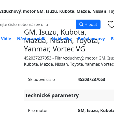
0 000
PO-PÁ: 8:00 -
r vzduchový, motor GM, Isuzu, Kubota, Mazda, Nissan, To
Filtr vzduchový, motor
Hledat
GM, Isuzu, Kubota,
Mazda, Nissan, Toyota,
Vidle
Nástavce vidlí
Nabíječky
Boční posuvy
B
Yanmar, Vortec VG
452037237053 - Filtr vzduchový, motor GM, Isu
Kubota, Mazda, Nissan, Toyota, Yanmar, Vorte
Skladové číslo
452037237053
Technické parametry
Pro motor
GM, Isuzu, Kubot