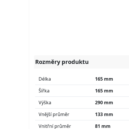
Rozměry produktu
Délka
165 mm
Šířka
165 mm
Výška
290 mm
Vnější průměr
133 mm
Vnitřní průměr
81 mm