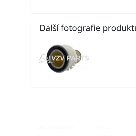
Další fotografie produkt
O nákupu
Naše projekty
Stav objednávky
VZV.cz