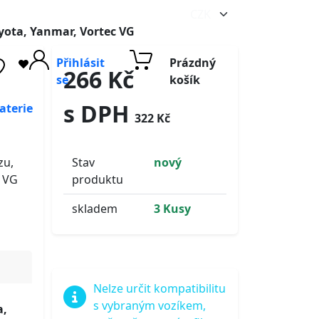
yota, Yanmar, Vortec VG
Přihlásit
Prázdný
266 Kč
se
košík
s DPH
aterie
322 Kč
zu,
Stav
nový
c VG
produktu
skladem
3 Kusy
Nelze určit kompatibilitu
s vybraným vozíkem,
a,