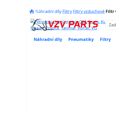
eshop@vzvparts.cz
+420 461 04
16:00
Náhradní díly
Filtry
Filtry vzduchové
Filt
Náhradní díly
Pneumatiky
Filtry