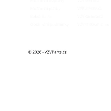
Možnosti dopravy
VZVRENT.cz
Možnosti platby
VÝKUPVZV.cz
Reklamace
VZVKariéra.cz
Obchodní podmínky
VZV GROUP s.r.o.
© 2026 - VZVParts.cz