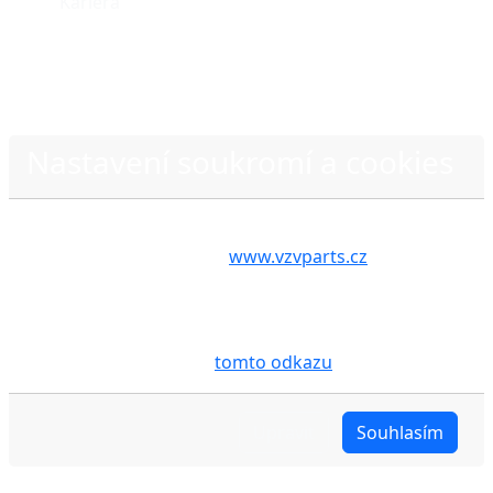
Kariéra
Nastavení soukromí a cookies
Volbou příslušné možnosti vyslovujete souhlas s tím,
Zásady ochrany osobních údajů
aby internetové stránky
www.vzvparts.cz
využívaly
na Vašem zařízení soubory cookies, a to zejména za
účelem usnadnění využívání internetových stránek,
pro analýzu údajů a marketingové účely. Blíže je o
cookies pojednáno na
tomto odkazu
.
Upravit
Souhlasím