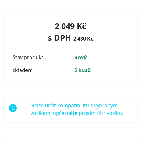
2 049 Kč
s DPH
2 480 Kč
Stav produktu
nový
skladem
5 kusů
Nelze určit kompatibilitu s vybraným
vozíkem, upřesněte prosím filtr vozíku.