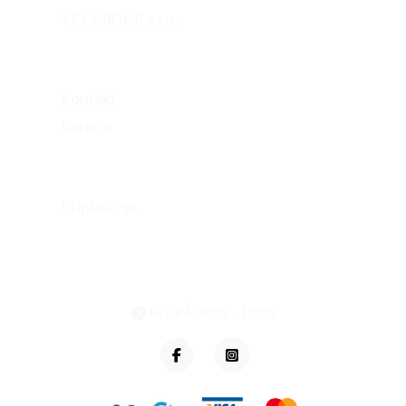
VZV GROUP s.r.o.
O nás
Kontakt
Kariéra
Můj účet
Přihlásit se
eshop@vzvparts.cz
+420 461 040 000
PO-PÁ: 8:00 - 16:00