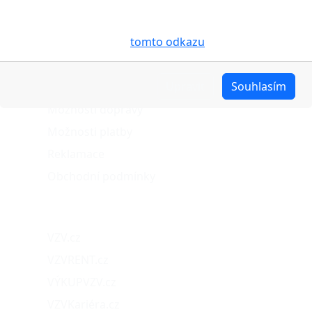
účelem usnadnění využívání internetových stránek,
pro analýzu údajů a marketingové účely. Blíže je o
cookies pojednáno na
tomto odkazu
.
O nákupu
Upravit
Souhlasím
Stav objednávky
Možnosti dopravy
Možnosti platby
Reklamace
Obchodní podmínky
Naše projekty
VZV.cz
VZVRENT.cz
VÝKUPVZV.cz
VZVKariéra.cz