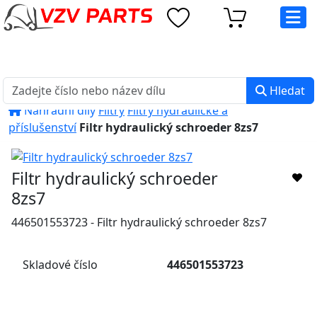
eshop@vzvparts.cz
+420 461 040 000
PO-PÁ: 8:00 - 16:00
Hledat
Náhradní díly
Filtry
Filtry hydraulické a
příslušenství
Filtr hydraulický schroeder 8zs7
Filtr hydraulický schroeder
8zs7
446501553723 - Filtr hydraulický schroeder 8zs7
Skladové číslo
446501553723