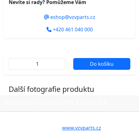
Nevíte si rady? Pomůžeme Vám
eshop@vzvparts.cz
+420 461 040 000
Do košíku
Další fotografie produktu
Nastavení soukromí a cookies
Volbou příslušné možnosti vyslovujete souhlas s tím,
aby internetové stránky
www.vzvparts.cz
využívaly na
Vašem zařízení soubory cookies, a to zejména za