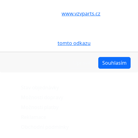
Volbou příslušné možnosti vyslovujete souhlas s tím,
aby internetové stránky
www.vzvparts.cz
využívaly na
Vašem zařízení soubory cookies, a to zejména za
účelem usnadnění využívání internetových stránek,
pro analýzu údajů a marketingové účely. Blíže je o
cookies pojednáno na
tomto odkazu
.
Upravit
Souhlasím
O nákupu
Stav objednávky
Možnosti dopravy
Možnosti platby
Reklamace
Obchodní podmínky