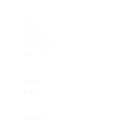
Naše projekty
VZV.cz
VZVRENT.cz
VÝKUPVZV.cz
VZVKariéra.cz
VZV GROUP s.r.o.
O nás
Kontakt
Kariéra
Můj účet
Přihlásit se
eshop@vzvparts.cz