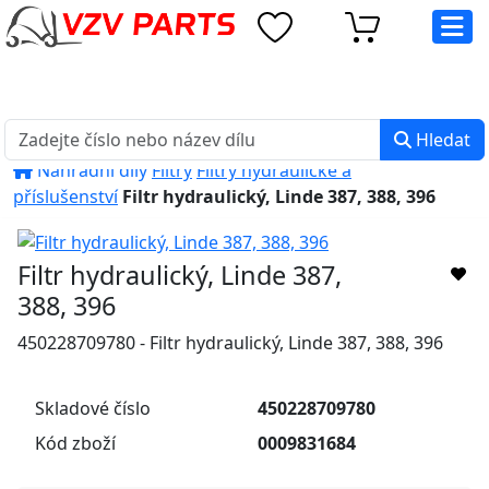
eshop@vzvparts.cz
+420 461 040 000
PO-PÁ: 8:00 - 16:00
Hledat
Náhradní díly
Filtry
Filtry hydraulické a
příslušenství
Filtr hydraulický, Linde 387, 388, 396
Filtr hydraulický, Linde 387,
388, 396
450228709780 - Filtr hydraulický, Linde 387, 388, 396
Skladové číslo
450228709780
Kód zboží
0009831684