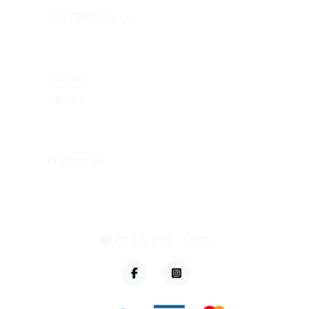
VZV GROUP s.r.o.
O nás
Kontakt
Kariéra
Můj účet
Přihlásit se
eshop@vzvparts.cz
+420 461 040 000
PO-PÁ: 8:00 - 16:00