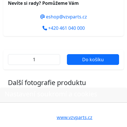
Nevíte si rady? Pomůžeme Vám
eshop@vzvparts.cz
+420 461 040 000
Do košíku
Další fotografie produktu
Nastavení soukromí a cookies
Volbou příslušné možnosti vyslovujete souhlas s tím,
aby internetové stránky
www.vzvparts.cz
využívaly na
Vašem zařízení soubory cookies, a to zejména za