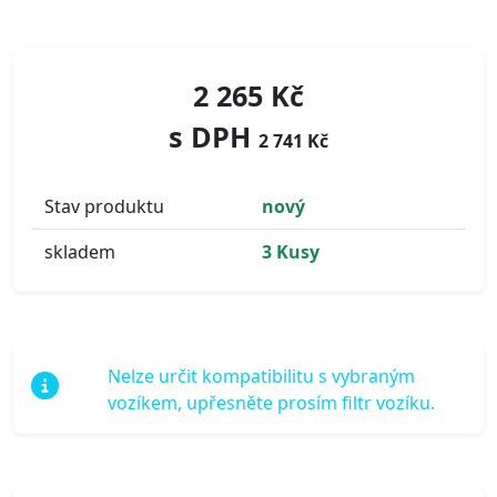
2 265 Kč
s DPH
2 741 Kč
Stav produktu
nový
skladem
3 Kusy
Nelze určit kompatibilitu s vybraným
vozíkem, upřesněte prosím filtr vozíku.