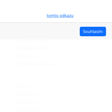
účelem usnadnění využívání internetových stránek,
pro analýzu údajů a marketingové účely. Blíže je o
cookies pojednáno na
tomto odkazu
.
O nákupu
Upravit
Souhlasím
Stav objednávky
Možnosti dopravy
Možnosti platby
Reklamace
Obchodní podmínky
Naše projekty
VZV.cz
VZVRENT.cz
VÝKUPVZV.cz
VZVKariéra.cz