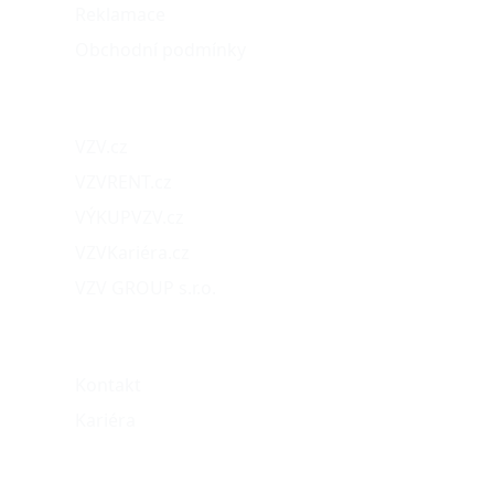
Reklamace
Obchodní podmínky
Naše projekty
VZV.cz
VZVRENT.cz
VÝKUPVZV.cz
VZVKariéra.cz
VZV GROUP s.r.o.
O nás
Kontakt
Kariéra
Můj účet