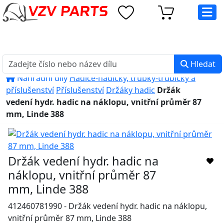
eshop@vzvparts.cz
+420 461 040 000
PO-PÁ: 8:00 - 16:00
Hledat
Náhradní díly
Hadice-hadičky, trubky-trubičky a
příslušenství
Příslušenství
Držáky hadic
Držák
vedení hydr. hadic na náklopu, vnitřní průměr 87
mm, Linde 388
Držák vedení hydr. hadic na
náklopu, vnitřní průměr 87
mm, Linde 388
412460781990 - Držák vedení hydr. hadic na náklopu,
vnitřní průměr 87 mm, Linde 388