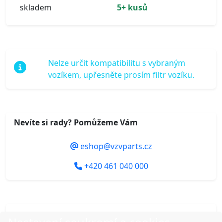
skladem
5+ kusů
Nelze určit kompatibilitu s vybraným
vozíkem, upřesněte prosím filtr vozíku.
Nevíte si rady? Pomůžeme Vám
eshop@vzvparts.cz
+420 461 040 000
Do košíku