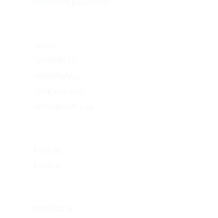
Obchodní podmínky
Naše projekty
VZV.cz
VZVRENT.cz
VÝKUPVZV.cz
VZVKariéra.cz
VZV GROUP s.r.o.
O nás
Kontakt
Kariéra
Můj účet
Přihlásit se