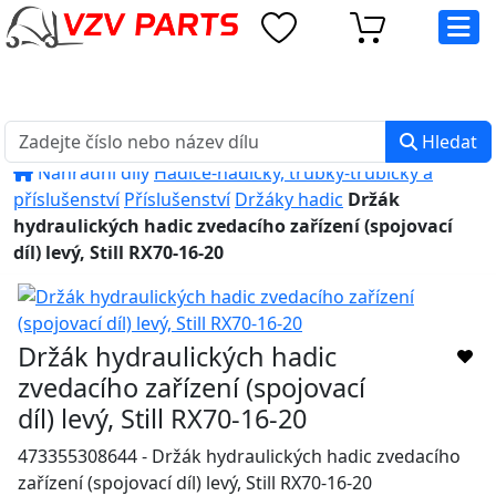
eshop@vzvparts.cz
+420 461 040 000
PO-PÁ: 8:00 - 16:00
Hledat
Náhradní díly
Hadice-hadičky, trubky-trubičky a
příslušenství
Příslušenství
Držáky hadic
Držák
hydraulických hadic zvedacího zařízení (spojovací
díl) levý, Still RX70-16-20
Držák hydraulických hadic
zvedacího zařízení (spojovací
díl) levý, Still RX70-16-20
473355308644 - Držák hydraulických hadic zvedacího
zařízení (spojovací díl) levý, Still RX70-16-20