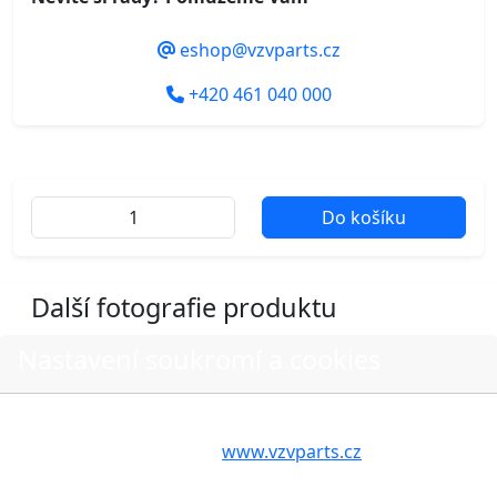
eshop@vzvparts.cz
+420 461 040 000
Do košíku
Další fotografie produktu
Nastavení soukromí a cookies
Volbou příslušné možnosti vyslovujete souhlas s tím,
aby internetové stránky
www.vzvparts.cz
využívaly na
Vašem zařízení soubory cookies, a to zejména za