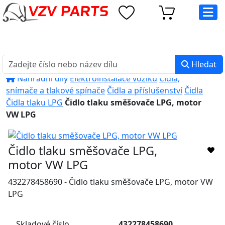
eshop@vzvparts.cz
+420 461 040 000
PO-PÁ: 8:00 - 16:00
Hledat
Náhradní díly
Elektroinstalace vozíků
Čidla,
snímače a tlakové spínače
Čidla a příslušenství
Čidla
Čidla tlaku LPG
Čidlo tlaku směšovače LPG, motor
VW LPG
Čidlo tlaku směšovače LPG,
motor VW LPG
432278458690 - Čidlo tlaku směšovače LPG, motor VW
LPG
Skladové číslo
432278458690