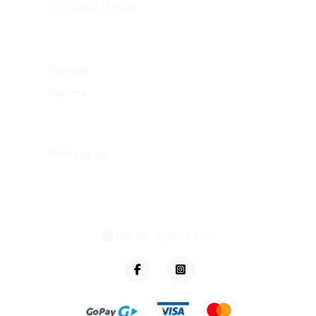
VZV GROUP s.r.o.
O nás
Kontakt
Kariéra
Můj účet
Přihlásit se
eshop@vzvparts.cz
+420 461 040 000
PO-PÁ: 8:00 - 16:00