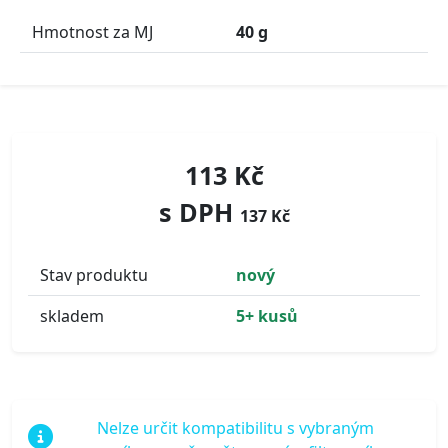
Hmotnost za MJ
40 g
113 Kč
s DPH
137 Kč
Stav produktu
nový
skladem
5+ kusů
Nelze určit kompatibilitu s vybraným