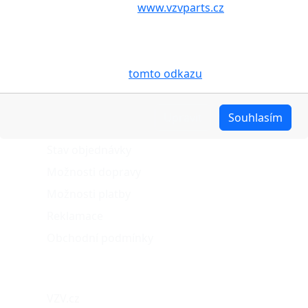
aby internetové stránky
www.vzvparts.cz
využívaly na
Vašem zařízení soubory cookies, a to zejména za
účelem usnadnění využívání internetových stránek,
pro analýzu údajů a marketingové účely. Blíže je o
cookies pojednáno na
tomto odkazu
.
O nákupu
Upravit
Souhlasím
Stav objednávky
Možnosti dopravy
Možnosti platby
Reklamace
Obchodní podmínky
Naše projekty
VZV.cz