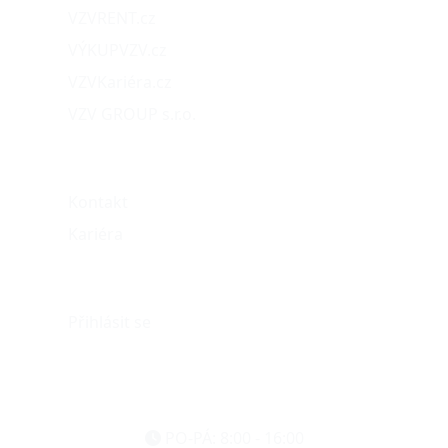
VZVRENT.cz
VÝKUPVZV.cz
VZVKariéra.cz
VZV GROUP s.r.o.
O nás
Kontakt
Kariéra
Můj účet
Přihlásit se
eshop@vzvparts.cz
+420 461 040 000
PO-PÁ: 8:00 - 16:00