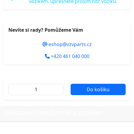
vozíkem, upřesněte prosím filtr vozíku.
Nevíte si rady? Pomůžeme Vám
eshop@vzvparts.cz
+420 461 040 000
Do košíku
Nastavení soukromí a cookies
Další fotografie produktu
Volbou příslušné možnosti vyslovujete souhlas s tím,