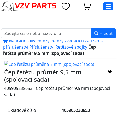
eshop@vzvparts.cz
+420 461 040 000
PO-PÁ: 8:00 - 16:00
Hledat
Náhradní díly
Řetězy
Řetězy zvedacích zařízení a
příslušenství
Příslušenství
Řetězové spojky
Čep
řetězu průměr 9,5 mm (spojovací sada)
Čep řetězu průměr 9,5 mm
(spojovací sada)
405905238653 - Čep řetězu průměr 9,5 mm (spojovací
sada)
Skladové číslo
405905238653