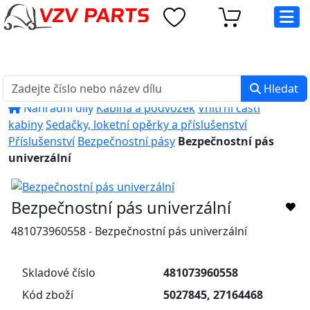
eshop@vzvparts.cz
+420 461 040 000
PO-PÁ: 8:00 - 16:00
Hledat
Náhradní díly
Kabina a podvozek
Vnitřní části
kabiny
Sedačky, loketní opěrky a příslušenství
Příslušenství
Bezpečnostní pásy
Bezpečnostní pás
univerzální
Bezpečnostní pás univerzální
481073960558 - Bezpečnostní pás univerzální
Skladové číslo
481073960558
Kód zboží
5027845, 27164468