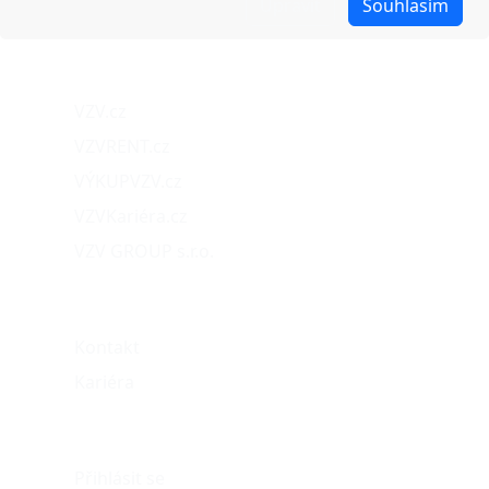
Upravit
Souhlasím
Obchodní podmínky
Naše projekty
VZV.cz
VZVRENT.cz
VÝKUPVZV.cz
VZVKariéra.cz
VZV GROUP s.r.o.
O nás
Kontakt
Kariéra
Můj účet
Přihlásit se