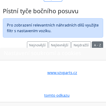
Pístní tyče bočního posuvu
Pro zobrazení relevantních náhradních dílů využijte
filtr s nastavením vozíku.
Nejnovější
Nejlevnější
Nejdražší
A - Z
Nastavení soukromí a cookies
Volbou příslušné možnosti vyslovujete souhlas s tím,
aby internetové stránky
www.vzvparts.cz
využívaly na
O nákupu
Vašem zařízení soubory cookies, a to zejména za
účelem usnadnění využívání internetových stránek,
Stav objednávky
pro analýzu údajů a marketingové účely. Blíže je o
Možnosti dopravy
cookies pojednáno na
tomto odkazu
.
Možnosti platby