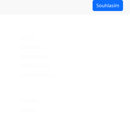
Reklamace
Upravit
Souhlasím
Obchodní podmínky
Naše projekty
VZV.cz
VZVRENT.cz
VÝKUPVZV.cz
VZVKariéra.cz
VZV GROUP s.r.o.
O nás
Kontakt
Kariéra
Můj účet