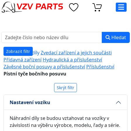
eshop@vzvparts.cz
+420 461 040 000
PO-PÁ: 8:00 - 16:00
Hledat
Zobrazit filtr
Náhradní díly
Zvedací zařízení a jejich součásti
Přídavná zařízení
Hydraulická a příslušenství
Závěsné boční posuvy a příslušenství
Příslušenství
Pístní tyče bočního posuvu
Skrýt filtr
Nastavení vozíku
Náhradní díly se budou vztahovat na vozíky v
závislosti na výběru výrobce, modelu, řady a série.