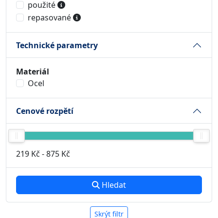
použité
repasované
Technické parametry
Materiál
Ocel
Cenové rozpětí
219 Kč
-
875 Kč
Hledat
Skrýt filtr