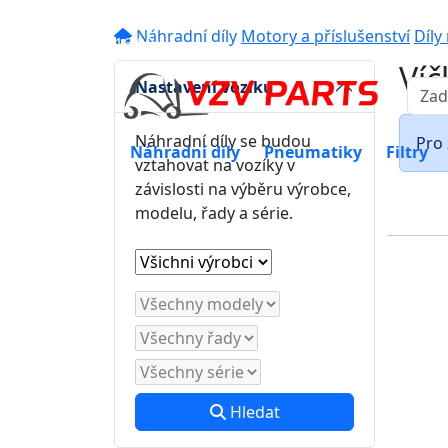
eshop@vzvparts.cz
+420 461 04
Náhradní díly
Motory a příslušenství
Díly
16:00
Víč
Nastavení vozíku
Náhradní díly se budou
Pro 
Náhradní díly
Pneumatiky
Filtry
vztahovat na vozíky v
závislosti na výběru výrobce,
modelu, řady a série.
Hledat