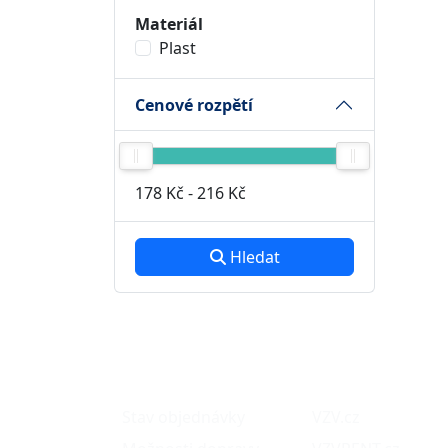
Materiál
Plast
Cenové rozpětí
178 Kč
-
216 Kč
Hledat
O nákupu
Naše projekty
Stav objednávky
VZV.cz