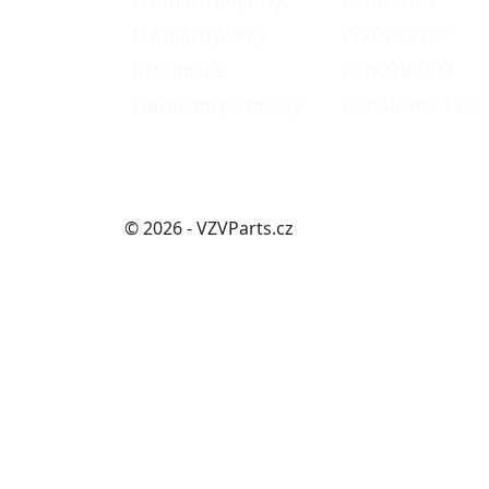
Možnosti dopravy
VZVRENT.cz
Možnosti platby
VÝKUPVZV.cz
Reklamace
VZVKariéra.cz
Obchodní podmínky
VZV GROUP s.r.o.
© 2026 - VZVParts.cz