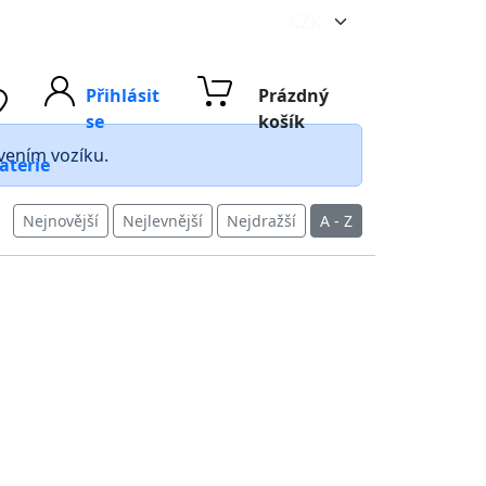
Přihlásit
Prázdný
se
košík
avením vozíku.
aterie
Nejnovější
Nejlevnější
Nejdražší
A - Z