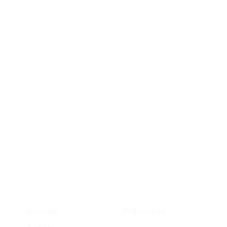
O nás
Můj účet
Kontakt
Přihlásit se