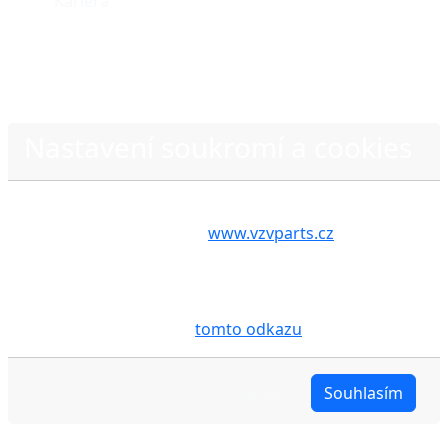
Kariéra
Nastavení soukromí a cookies
Volbou příslušné možnosti vyslovujete souhlas s tím,
Zásady ochrany osobních údajů
aby internetové stránky
www.vzvparts.cz
využívaly
na Vašem zařízení soubory cookies, a to zejména za
účelem usnadnění využívání internetových stránek,
pro analýzu údajů a marketingové účely. Blíže je o
cookies pojednáno na
tomto odkazu
.
Upravit
Souhlasím