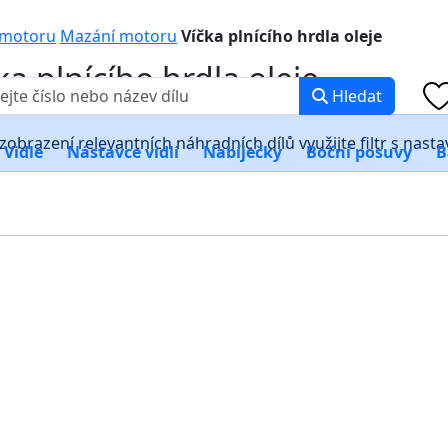
0 000
PO-PÁ: 8:00 -
 motoru
Mazání motoru
Víčka plnícího hrdla oleje
ka plnícího hrdla oleje
Hledat
zobrazení relevantních náhradních dílů využijte filtr s nast
Vidle
Nástavce vidlí
Nabíječky
Boční posuvy
B