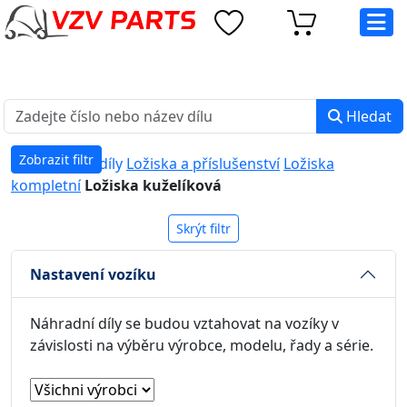
eshop@vzvparts.cz
+420 461 040 000
PO-PÁ: 8:00 - 16:00
Hledat
Zobrazit filtr
Náhradní díly
Ložiska a příslušenství
Ložiska
kompletní
Ložiska kuželíková
Skrýt filtr
Nastavení vozíku
Náhradní díly se budou vztahovat na vozíky v
závislosti na výběru výrobce, modelu, řady a série.