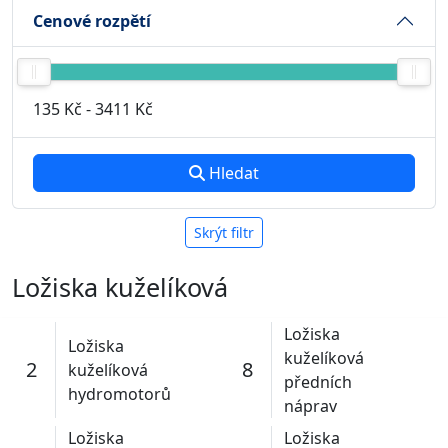
Cenové rozpětí
135 Kč
-
3411 Kč
Hledat
Skrýt filtr
Ložiska kuželíková
Ložiska
Ložiska
kuželíková
2
8
kuželíková
předních
hydromotorů
náprav
Ložiska
Ložiska