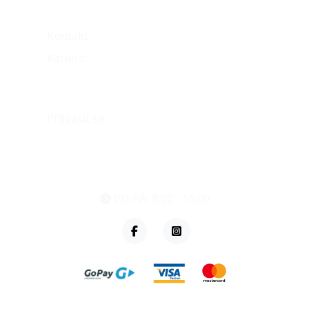
O nás
Kontakt
Kariéra
Můj účet
Přihlásit se
eshop@vzvparts.cz
+420 461 040 000
PO-PÁ: 8:00 - 16:00