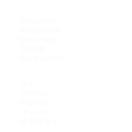
O nákupu
Stav objednávky
Možnosti dopravy
Možnosti platby
Reklamace
Obchodní podmínky
Naše projekty
VZV.cz
VZVRENT.cz
VÝKUPVZV.cz
VZVKariéra.cz
VZV GROUP s.r.o.