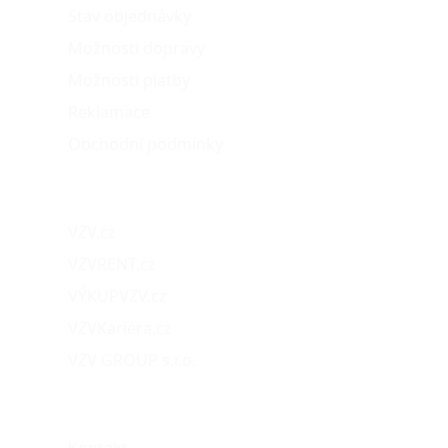
Stav objednávky
Možnosti dopravy
Možnosti platby
Reklamace
Obchodní podmínky
Naše projekty
VZV.cz
VZVRENT.cz
VÝKUPVZV.cz
VZVKariéra.cz
VZV GROUP s.r.o.
O nás