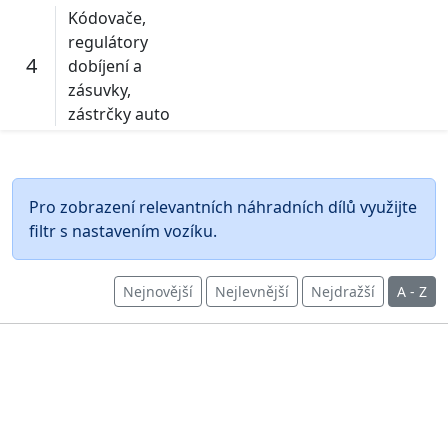
Kódovače,
regulátory
4
dobíjení a
zásuvky,
zástrčky auto
Pro zobrazení relevantních náhradních dílů využijte
filtr s nastavením vozíku.
Nejnovější
Nejlevnější
Nejdražší
A - Z
O nákupu