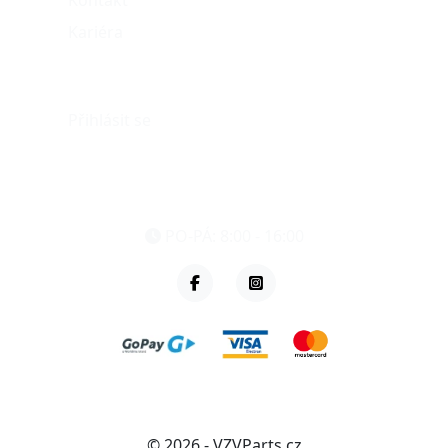
Kontakt
Kariéra
Můj účet
Přihlásit se
eshop@vzvparts.cz
+420 461 040 000
PO-PÁ: 8:00 - 16:00
© 2026 - VZVParts.cz