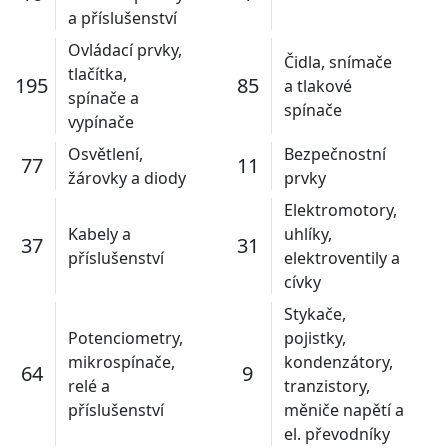
a příslušenství
Ovládací prvky,
Čidla, snímače
tlačítka,
195
85
a tlakové
spínače a
spínače
vypínače
Osvětlení,
Bezpečnostní
77
11
žárovky a diody
prvky
Elektromotory,
Kabely a
uhlíky,
37
31
příslušenství
elektroventily a
cívky
Stykače,
Potenciometry,
pojistky,
mikrospínače,
kondenzátory,
64
9
relé a
tranzistory,
příslušenství
měniče napětí a
el. převodníky