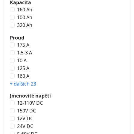
Kapacita
160 Ah
100 Ah
320 Ah
Proud
175 A
1.5-3 A
10 A
125 A
160 A
+ dalších 23
Jmenovité napětí
12-110V DC
150V DC
12V DC
24V DC