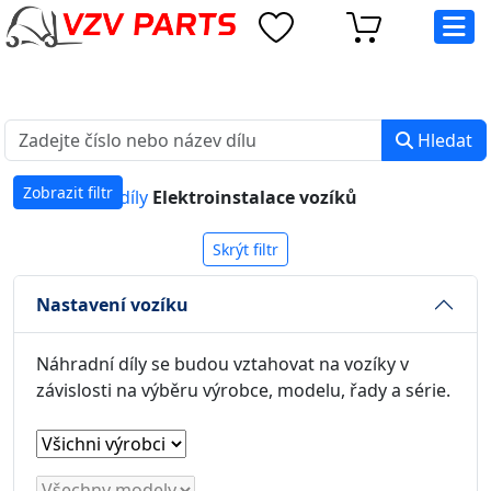
eshop@vzvparts.cz
+420 461 040 000
PO-PÁ: 8:00 - 16:00
Hledat
Zobrazit filtr
Náhradní díly
Elektroinstalace vozíků
Skrýt filtr
Nastavení vozíku
Náhradní díly se budou vztahovat na vozíky v
závislosti na výběru výrobce, modelu, řady a série.