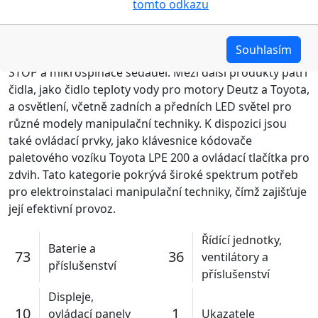
cookies pojednáno na
tomto odkazu
.
a 48V/140A, které zajišťují dobíjení trakčních baterií.
Sortiment zahrnuje také různé přepínače, například
přepínače pojezdu pro značky Jungheinrich a Linde, a
Upravit
Souhlasím
bezpečnostní prvky, jako jsou bezpečnostní tlačítka
STOP a mikrospínače sedadel. Mezi další produkty patří
čidla, jako čidlo teploty vody pro motory Deutz a Toyota,
a osvětlení, včetně zadních a předních LED světel pro
různé modely manipulační techniky. K dispozici jsou
také ovládací prvky, jako klávesnice kódovače
paletového vozíku Toyota LPE 200 a ovládací tlačítka pro
zdvih. Tato kategorie pokrývá široké spektrum potřeb
pro elektroinstalaci manipulační techniky, čímž zajišťuje
její efektivní provoz.
Řídící jednotky,
Baterie a
73
36
ventilátory a
příslušenství
příslušenství
Displeje,
10
1
ovládací panely
Ukazatele