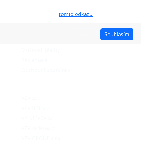
pro analýzu údajů a marketingové účely. Blíže je o
O nákupu
cookies pojednáno na
tomto odkazu
.
Stav objednávky
Upravit
Souhlasím
Možnosti dopravy
Možnosti platby
Reklamace
Obchodní podmínky
Naše projekty
VZV.cz
VZVRENT.cz
VÝKUPVZV.cz
VZVKariéra.cz
VZV GROUP s.r.o.