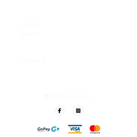
O nás
Kontakt
Kariéra
Můj účet
Přihlásit se
eshop@vzvparts.cz
+420 461 040 000
PO-PÁ: 8:00 - 16:00