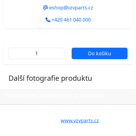
eshop@vzvparts.cz
+420 461 040 000
Do košíku
Další fotografie produktu
Nastavení soukromí a cookies
Volbou příslušné možnosti vyslovujete souhlas s tím,
aby internetové stránky
www.vzvparts.cz
využívaly na
Vašem zařízení soubory cookies, a to zejména za
účelem usnadnění využívání internetových stránek,