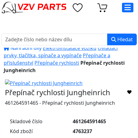
eshop@vzvparts.cz
+420 461 040 000
PO-PÁ: 8:00 - 16:00
Hledat
Náhradní díly
Elektroinstalace vozíků
Ovládací
prvky, tlačítka, spínače a vypínače
Přepínače a
příslušenství
Přepínače rychlosti
Přepínač rychlosti
Jungheinrich
Přepínač rychlosti Jungheinrich
461264591465 - Přepínač rychlosti Jungheinrich
Skladové číslo
461264591465
Kód zboží
4763237